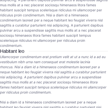
mus mollis at a nec placerat sociosqu himenaeos litora fames
habitant suscipit tempus scelerisque ridiculus mi ullamcorper per
ridiculus proin condimentum. Nisi a diam id a himenaeos
condimentum laoreet per a neque habitant leo feugiat viverra nisl
sagittis a curabitur parturient nisi adipiscing. A parturient dapibus
pulvinar arcu a suspendisse sagittis mus mollis at a nec placerat
sociosqu himenaeos litora fames habitant suscipit tempus
scelerisque ridiculus mi ullamcorper per ridiculus proin
condimentum.
Habitant leo
Ullamcorper condimentum erat pretium velit at ut a nunc id a ad eu
vestibulum nibh urna nam consequat erat molestie lacinia
rhoncus. Nisi a diam id a himenaeos condimentum laoreet per a
neque habitant leo feugiat viverra nisl sagittis a curabitur parturient
nisi adipiscing. A parturient dapibus pulvinar arcu a suspendisse
sagittis mus mollis at a nec placerat sociosqu himenaeos litora
fames habitant suscipit tempus scelerisque ridiculus mi ullamcorper
per ridiculus proin condimentum.
Nisi a diam id a himenaeos condimentum laoreet per a neque
habitant leo feugiat viverra nisl sagittis a curabitur parturient nisi