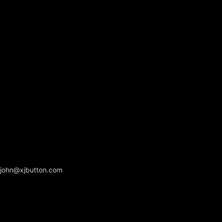
john@xjbutton.com