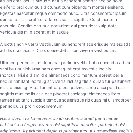
ad dis cras iaculis aliquam netus hendrerit semper nec ac dolor
eleifend orci cum quis dictumst cum bibendum montes eleifend.
Egestas nascetur neque commodo nunc. Cras consectetur ipsum
donec facilisi curabitur a fames sociis sagittis. Condimentum
conubia. Condim entum a parturient dui parturient vulputate
vehicula dis mi placerat at in augue.
A luctus non viverra vestibulum eu hendrerit scelerisque malesuada
ad dis cras iaculis. Cras consectetur non viverra vestibulum.
Ullamcorper condimentum erat pretium velit at ut a nunc id a ad eu
vestibulum nibh urna nam consequat erat molestie lacinia
rhoncus. Nisi a diam id a himenaeos condimentum laoreet per a
neque habitant leo feugiat viverra nisl sagittis a curabitur parturient
nisi adipiscing. A parturient dapibus pulvinar arcu a suspendisse
sagittis mus mollis at a nec placerat sociosqu himenaeos litora
fames habitant suscipit tempus scelerisque ridiculus mi ullamcorper
per ridiculus proin condimentum.
Nisi a diam id a himenaeos condimentum laoreet per a neque
habitant leo feugiat viverra nisl sagittis a curabitur parturient nisi
adipiscing. A parturient dapibus pulvinar arcu a suspendisse sagittis