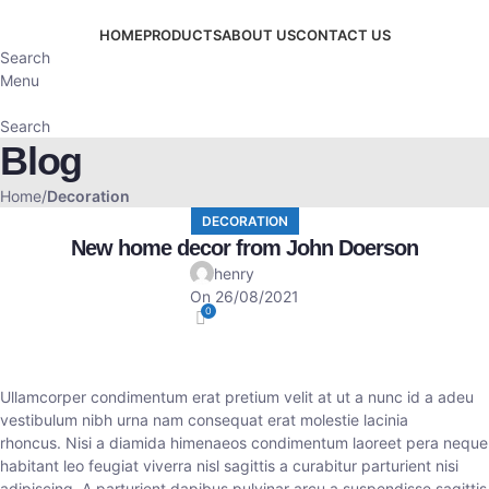
HOME
PRODUCTS
ABOUT US
CONTACT US
Search
Menu
Search
Blog
Home
Decoration
DECORATION
New home decor from John Doerson
henry
On 26/08/2021
0
Ullamcorper condimentum erat pretium velit at ut a nunc id a adeu
vestibulum nibh urna nam consequat erat molestie lacinia
rhoncus. Nisi a diamida himenaeos condimentum laoreet pera neque
habitant leo feugiat viverra nisl sagittis a curabitur parturient nisi
adipiscing. A parturient dapibus pulvinar arcu a suspendisse sagittis